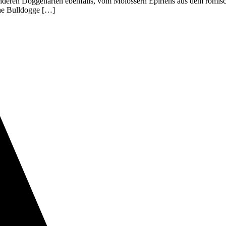
deren Doggenarten ebenfalls, vom Molossern Epiriens aus dem römische
he Bulldogge […]