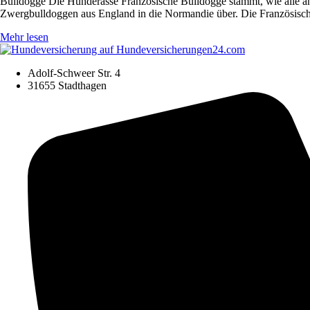
Bulldogge Die Hunderasse Französische Bulldogge stammt, wie alle an
Zwergbulldoggen aus England in die Normandie über. Die Französisc
Mehr lesen
Adolf-Schweer Str. 4
31655 Stadthagen