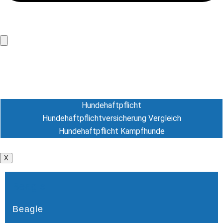
Hundeversicherung
Hunde-OP Versicherung
Hundekrankenversicherung
Hundehaftpflicht
Hundehaftpflicht
Hundehaftpflichtversicherung Vergleich
Hundehaftpflicht Kampfhunde
Tierversicherung
X
Beagle
Beagle