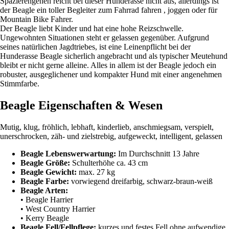
Spazierengehen reicht bei dieser Hunderasse nicht aus, allerdings ist
der Beagle ein toller Begleiter zum Fahrrad fahren , joggen oder für
Mountain Bike Fahrer.
Der Beagle liebt Kinder und hat eine hohe Reizschwelle.
Ungewohnten Situationen steht er gelassen gegenüber. Aufgrund
seines natürlichen Jagdtriebes, ist eine Leinenpflicht bei der
Hunderasse Beagle sicherlich angebracht und als typischer Meutehund
bleibt er nicht gerne alleine. Alles in allem ist der Beagle jedoch ein
robuster, ausgeglichener und kompakter Hund mit einer angenehmen
Stimmfarbe.
Beagle Eigenschaften & Wesen
Mutig, klug, fröhlich, lebhaft, kinderlieb, anschmiegsam, verspielt,
unerschrocken, zäh- und zielstrebig, aufgeweckt, intelligent, gelassen
Beagle Lebenswerwartung:
Im Durchschnitt 13 Jahre
Beagle Größe:
Schulterhöhe ca. 43 cm
Beagle Gewicht:
max. 27 kg
Beagle Farbe:
vorwiegend dreifarbig, schwarz-braun-weiß
Beagle Arten:
• Beagle Harrier
• West Country Harrier
• Kerry Beagle
Beagle Fell/Fellpflege:
kurzes und festes Fell ohne aufwendige