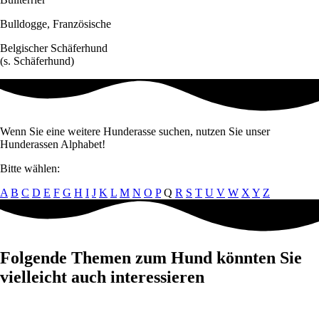
Bulldogge, Französische
Belgischer Schäferhund
(s. Schäferhund)
Wenn Sie eine weitere Hunderasse suchen, nutzen Sie unser
Hunderassen Alphabet!
Bitte wählen:
A
B
C
D
E
F
G
H
I
J
K
L
M
N
O
P
Q
R
S
T
U
V
W
X
Y
Z
Folgende Themen zum Hund könnten Sie
vielleicht auch interessieren