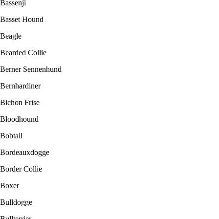
Bassenji
Basset Hound
Beagle
Bearded Collie
Berner Sennenhund
Bernhardiner
Bichon Frise
Bloodhound
Bobtail
Bordeauxdogge
Border Collie
Boxer
Bulldogge
Bullterrier