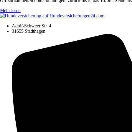
Großbritannien/Schottland und geht zurück bis in das 16. Jhr. Seine 
Mehr lesen
Adolf-Schweer Str. 4
31655 Stadthagen