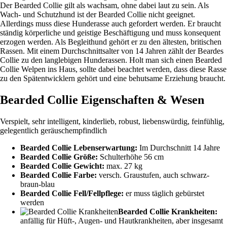
Der Bearded Collie gilt als wachsam, ohne dabei laut zu sein. Als
Wach- und Schutzhund ist der Bearded Collie nicht geeignet.
Allerdings muss diese Hunderasse auch gefordert werden. Er braucht
ständig körperliche und geistige Beschäftigung und muss konsequent
erzogen werden. Als Begleithund gehört er zu den ältesten, britischen
Rassen. Mit einem Durchschnittsalter von 14 Jahren zählt der Beardes
Collie zu den langlebigen Hunderassen. Holt man sich einen Bearded
Collie Welpen ins Haus, sollte dabei beachtet werden, dass diese Rasse
zu den Spätentwicklern gehört und eine behutsame Erziehung braucht.
Bearded Collie Eigenschaften & Wesen
Verspielt, sehr intelligent, kinderlieb, robust, liebenswürdig, feinfühlig,
gelegentlich geräuschempfindlich
Bearded Collie Lebenserwartung:
Im Durchschnitt 14 Jahre
Bearded Collie Größe:
Schulterhöhe 56 cm
Bearded Collie Gewicht:
max. 27 kg
Bearded Collie Farbe:
versch. Graustufen, auch schwarz-
braun-blau
Bearded Collie Fell/Fellpflege:
er muss täglich gebürstet
werden
Bearded Collie Krankheiten:
anfällig für Hüft-, Augen- und Hautkrankheiten, aber insgesamt