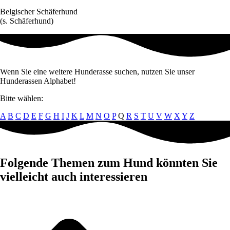
Belgischer Schäferhund
(s. Schäferhund)
Wenn Sie eine weitere Hunderasse suchen, nutzen Sie unser
Hunderassen Alphabet!
Bitte wählen:
A
B
C
D
E
F
G
H
I
J
K
L
M
N
O
P
Q
R
S
T
U
V
W
X
Y
Z
Folgende Themen zum Hund könnten Sie
vielleicht auch interessieren