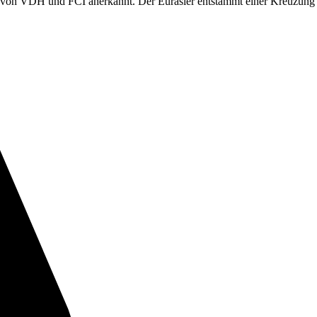
973 von VDH und FCI anerkannt. Der Eurasier entstammt einer Kreuz