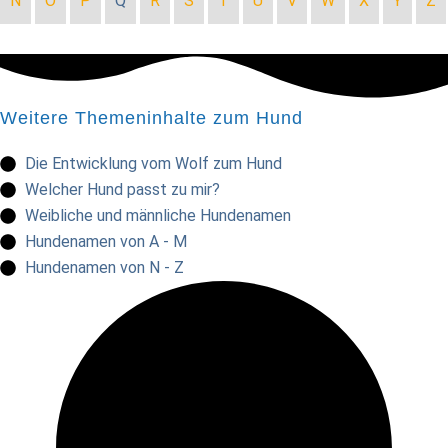
N
O
P
Q
R
S
T
U
V
W
X
Y
Z
Weitere Themeninhalte zum Hund
Die Entwicklung vom Wolf zum Hund
Welcher Hund passt zu mir?
Weibliche und männliche Hundenamen
Hundenamen von A - M
Hundenamen von N - Z