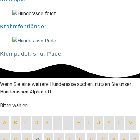
Krohmfohrländer
Kleinpudel, s. u. Pudel
Wenn Sie eine weitere Hunderasse suchen, nutzen Sie unser
Hunderassen Alphabet!
Bitte wählen:
A
B
C
D
E
F
G
H
I
J
K
L
M