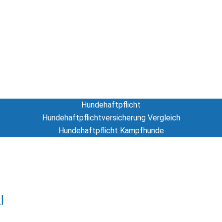
Hundeversicherung
Hunde-OP Versicherung
Hundekrankenversicherung
Hundehaftpflicht
Hundehaftpflicht
Hundehaftpflichtversicherung Vergleich
Hundehaftpflicht Kampfhunde
Tierversicherung
l