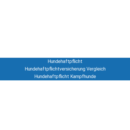
Hundeversicherung
Hunde-OP Versicherung
Hundekrankenversicherung
Hundehaftpflicht
Hundehaftpflicht
Hundehaftpflichtversicherung Vergleich
Hundehaftpflicht Kampfhunde
Tierversicherung