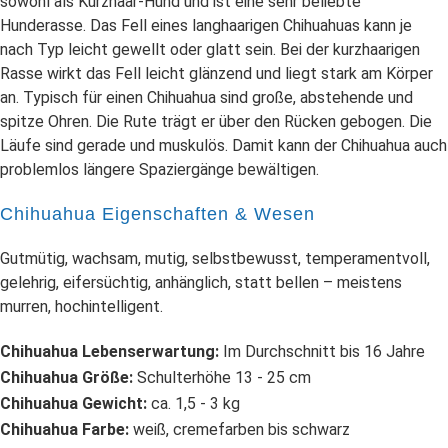
sowohl als Kurzhaar-Hund und ist eine sehr beliebte
Hunderasse. Das Fell eines langhaarigen Chihuahuas kann je
nach Typ leicht gewellt oder glatt sein. Bei der kurzhaarigen
Rasse wirkt das Fell leicht glänzend und liegt stark am Körper
an. Typisch für einen Chihuahua sind große, abstehende und
spitze Ohren. Die Rute trägt er über den Rücken gebogen. Die
Läufe sind gerade und muskulös. Damit kann der Chihuahua auch
problemlos längere Spaziergänge bewältigen.
Chihuahua Eigenschaften & Wesen
Gutmütig, wachsam, mutig, selbstbewusst, temperamentvoll,
gelehrig, eifersüchtig, anhänglich, statt bellen – meistens
murren, hochintelligent.
Chihuahua Lebenserwartung:
Im Durchschnitt bis 16 Jahre
Chihuahua Größe:
Schulterhöhe 13 - 25 cm
Chihuahua Gewicht:
ca. 1,5 - 3 kg
Chihuahua Farbe:
weiß, cremefarben bis schwarz