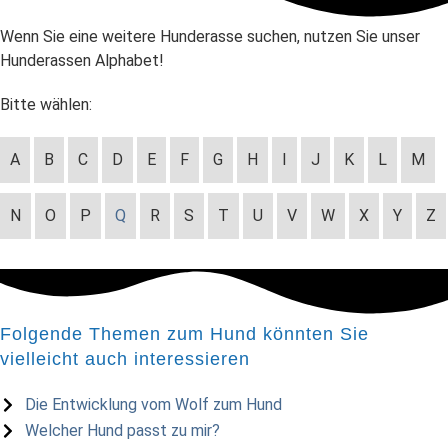
Wenn Sie eine weitere Hunderasse suchen, nutzen Sie unser
Hunderassen Alphabet!
Bitte wählen:
A
B
C
D
E
F
G
H
I
J
K
L
M
N
O
P
Q
R
S
T
U
V
W
X
Y
Z
Folgende Themen zum Hund könnten Sie
vielleicht auch interessieren
Die Entwicklung vom Wolf zum Hund
Welcher Hund passt zu mir?