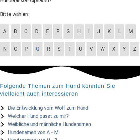
Hunderassen Alphabet!
Bitte wählen:
A
B
C
D
E
F
G
H
I
J
K
L
M
N
O
P
Q
R
S
T
U
V
W
X
Y
Z
Folgende Themen zum Hund könnten Sie
vielleicht auch interessieren
Die Entwicklung vom Wolf zum Hund
Welcher Hund passt zu mir?
Weibliche und männliche Hundenamen
Hundenamen von A - M